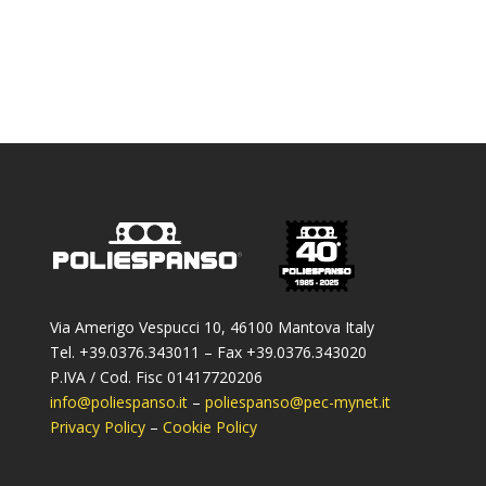
Via Amerigo Vespucci 10, 46100 Mantova Italy
Tel. +39.0376.343011 – Fax +39.0376.343020
P.IVA / Cod. Fisc 01417720206
info@poliespanso.it
–
poliespanso@pec-mynet.it
Privacy Policy
–
Cookie Policy