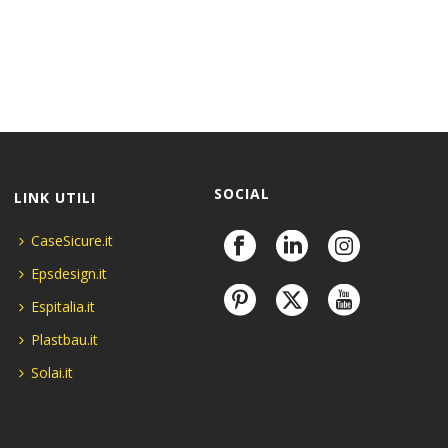
SOCIAL
LINK UTILI
CaseSicure.it
Epsdesign.it
Espitalia.it
Plastbau.it
Solai.it