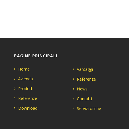
PAGINE PRINCIPALI
Home
Vantaggi
Azienda
Referenze
Prodotti
News
Referenze
Contatti
Download
Servizi online