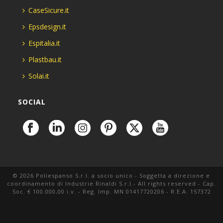
CaseSicure.it
Epsdesign.it
Espitalia.it
Plastbau.it
Solai.it
SOCIAL
© 2026 Poliespanso S.r.l. a socio unico - Soggetta a direzione e
coordinamento di Industrie Rinaldi S.r.l.- All rights reserved - Cap.
Soc. € 100.000,00 i.v. - Reg. Imp. MN 01417720206 - R.E.A. 157372