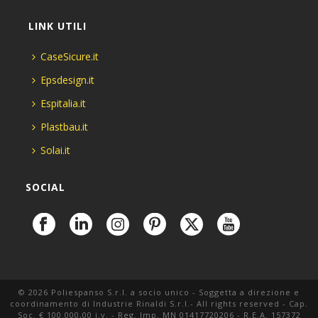
LINK UTILI
CaseSicure.it
Epsdesign.it
Espitalia.it
Plastbau.it
Solai.it
SOCIAL
© 2026 Poliespanso S.r.l. a socio unico - Soggetta a direzione e
coordinamento di Industrie Rinaldi S.r.l.- All rights reserved - Cap.
Soc. € 100.000,00 i.v. - Reg. Imp. MN 01417720206 - R.E.A. 157372