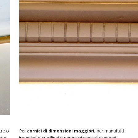
tre o
Per
cornici di dimensioni maggiori,
per manufatti
con
irregolari o curvilinei o per pezzi speciali sagomati