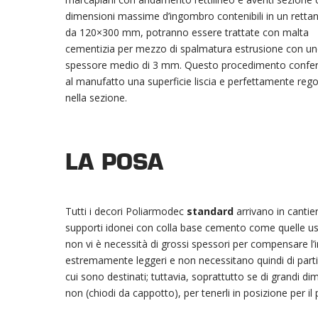
dimensioni massime d’ingombro contenibili in un retta
da 120×300 mm, potranno essere trattate con malta
cementizia per mezzo di spalmatura estrusione con u
spessore medio di 3 mm. Questo procedimento confer
al manufatto una superficie liscia e perfettamente rego
nella sezione.
LA POSA
Tutti i decori Poliarmodec
standard
arrivano in cantier
supporti idonei con colla base cemento come quelle usa
non vi è necessità di grossi spessori per compensare l’i
estremamente leggeri e non necessitano quindi di parti
cui sono destinati; tuttavia, soprattutto se di grandi 
non (chiodi da cappotto), per tenerli in posizione per il