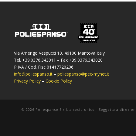
Via Amerigo Vespucci 10, 46100 Mantova Italy
Tel. +39.0376.343011 – Fax +39.0376.343020
P.IVA / Cod. Fisc 01417720206
info@poliespanso.it
–
poliespanso@pec-mynet.it
Privacy Policy
–
Cookie Policy
© 2026 Poliespanso S.r.l. a socio unico - Soggetta a direzion