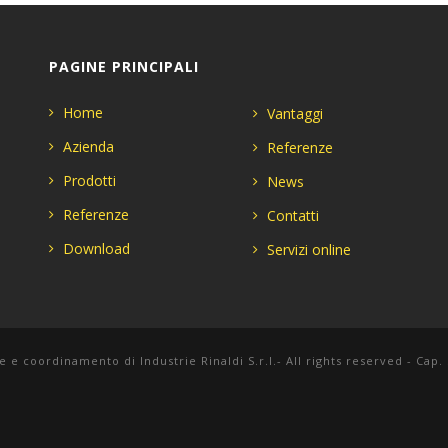
PAGINE PRINCIPALI
Home
Vantaggi
Azienda
Referenze
Prodotti
News
Referenze
Contatti
Download
Servizi online
e e coordinamento di Industrie Rinaldi S.r.l.- All rights reserved - Cap.