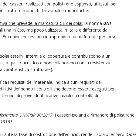
i
dei casseri, realizzati con polistirene espanso, utilizzati per
on strutture mono, bidirezionali e monolitiche.
iva che prevede la marcatura CE dei solai
; la norma
UNI
uali una in Eps, ma poco utilizzata in Italia e differente da
a. Era quindi necessario intraprendere un differente percorso
 solai esterni, interni e di copertura e contribuiscono a un
ici, a quello acustico e non collaborano con la resistenza
 caratteristica strutturale).
ca i requisiti del materiale, indica alcuni requisiti del
definitivi definendo i controlli che devono essere eseguiti per
 termini di prove identificative iniziali e controllo di
Riferimento UNI/PdR 30:2017
. I casseri isolanti a rimanere di polistire
 13163
.
rante la fase di costruzione dell’edificio, rende il solaio leggero. Que