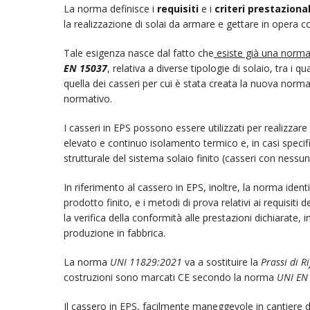
La norma definisce i
requisiti
e i
criteri prestazional
la realizzazione di solai da armare e gettare in opera c
Tale esigenza nasce dal fatto che
esiste già una normat
EN 15037
, relativa a diverse tipologie di solaio, tra i q
quella dei casseri per cui è stata creata la nuova norm
normativo.
I casseri in EPS possono essere utilizzati per realizzare
elevato e continuo isolamento termico e, in casi specif
strutturale del sistema solaio finito (casseri con nessuna
In riferimento al cassero in EPS, inoltre, la norma identifi
prodotto finito, e i metodi di prova relativi ai requisiti 
la verifica della conformità alle prestazioni dichiarate, in
produzione in fabbrica.
La norma
UNI 11829:2021
va a sostituire la
Prassi di 
costruzioni sono marcati CE secondo la norma
UNI EN
Il cassero in EPS, facilmente maneggevole in cantiere du