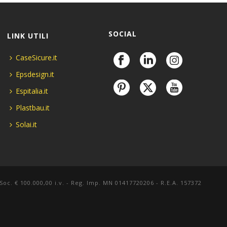
SOCIAL
LINK UTILI
CaseSicure.it
Epsdesign.it
Espitalia.it
Plastbau.it
Solai.it
 Soc. € 100.000,00 i.v. - Reg. Imp. MN 01417720206 - R.E.A. 157372