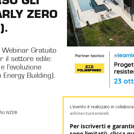
SO GLI
ARLY ZERO
).
ro Webinar Gratuito
 il settore edile:
e l’evoluzione
o Energy Building).
L’evento è realizzato in collabor
fici NZEB
arkitectureonweb
Per iscriverti e garanti
sono limitati), clicca qu