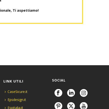
sionale, Ti aspettiamo!
SOCIAL
LINK UTILI
CaseSicure.it
Epsdesign.it
Espitalia.it