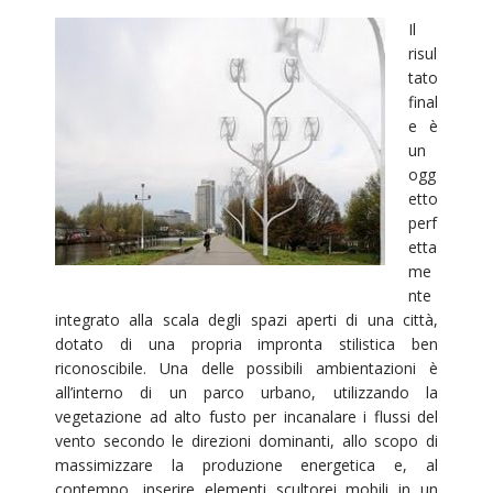
Il
risul
tato
final
e è
un
ogg
etto
perf
etta
me
nte
integrato alla scala degli spazi aperti di una città,
dotato di una propria impronta stilistica ben
riconoscibile. Una delle possibili ambientazioni è
all’interno di un parco urbano, utilizzando la
vegetazione ad alto fusto per incanalare i flussi del
vento secondo le direzioni dominanti, allo scopo di
massimizzare la produzione energetica e, al
contempo, inserire elementi scultorei mobili in un