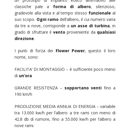
un prototipo di impianto eolico alternativo alle
classiche pale a
forma di albero
, silenzioso,
gradevole alla vista e al tempo stesso
funzionale
al
suo scopo.
Ogni ramo
dell’albero, il cui numero varia
da tre a nove, corrisponde a
un asse di turbina
, in
grado di sfruttare il
vento
proveniente da
qualsiasi
direzione
.
I punti di forza dei
Flower Power
, questo il loro
nome, sono:
FACILITA’ DI MONTAGGIO – è sufficiente poco meno
di
un’ora
GRANDE RESISTENZA –
sopportano venti
fino a
190 km/h
PRODUZIONE MEDIA ANNUA DI ENERGIA – variabile
tra 13.000 kw/h per l’albero a tre rami con meno di
42.8 db di rumore, fino a 55.000 kw/h per l’albero a
nove rami.