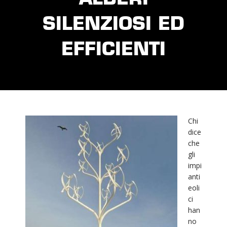
SILENZIOSI ED
EFFICIENTI
Chi
dice
che
gli
impi
anti
eoli
ci
han
no