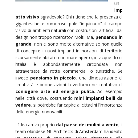
un
imp
atto visivo
sgradevole? Chi ritiene che la presenza di
gigantesche e rumorose pale “inquinano” il campo
visivo di ambienti naturali con costruzioni artificiali dal
design non troppo ricercato? Molti. Ma,
pensando in
grande
, non ci sono molte alternative se non quelle
di concepire i nuovi impianti in porzioni di territorio
scarsamente abitato o in mare aperto, in acque di cui
l’Italia è abbondantemente circondata non
attraversate da rotte commerciali o turistiche. Se
invece
pensiamo in piccolo
, una dimostrazione di
creatività e buone azioni la vediamo nel tentativo di
coniugare arte ed energia pulita
. Ad esempio
nelle città dove, costruendo
mini impianti belli da
vedere
, si potrebbe far capire ai cittadini l’importanza
delle energie rinnovabili.
L’idea arriva proprio
dal paese dei mulini a vento
; il
team olandese NL Architects di Amsterdam ha ideato