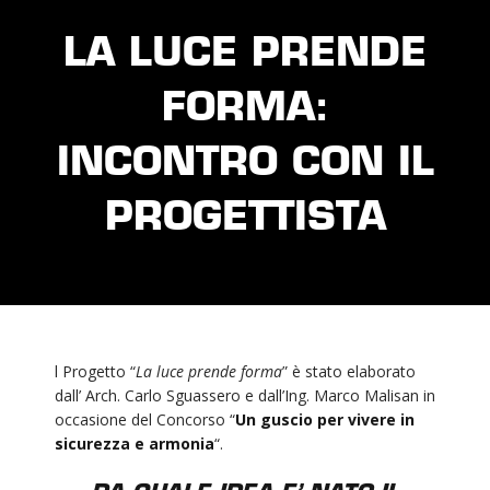
LA LUCE PRENDE
FORMA:
INCONTRO CON IL
PROGETTISTA
l Progetto “
La luce prende forma
” è stato elaborato
dall’ Arch. Carlo Sguassero e dall’Ing. Marco Malisan in
occasione del Concorso “
Un guscio per vivere in
sicurezza e armonia
“.