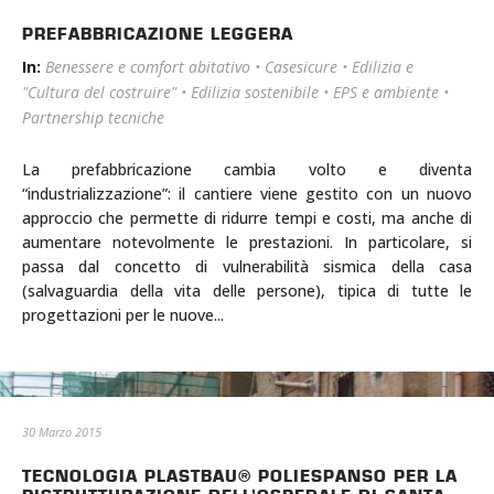
PREFABBRICAZIONE LEGGERA
In:
Benessere e comfort abitativo
•
Casesicure
•
Edilizia e
"Cultura del costruire"
•
Edilizia sostenibile
•
EPS e ambiente
•
Partnership tecniche
La prefabbricazione cambia volto e diventa
“industrializzazione”: il cantiere viene gestito con un nuovo
approccio che permette di ridurre tempi e costi, ma anche di
aumentare notevolmente le prestazioni. In particolare, si
passa dal concetto di vulnerabilità sismica della casa
(salvaguardia della vita delle persone), tipica di tutte le
progettazioni per le nuove...
30 Marzo 2015
TECNOLOGIA PLASTBAU® POLIESPANSO PER LA