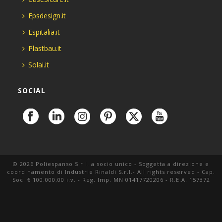
Epsdesign.it
Espitalia.it
Plastbau.it
Solai.it
SOCIAL
© 2026 Poliespanso S.r.l. a socio unico - Soggetta a direzione e
coordinamento di Industrie Rinaldi S.r.l.- All rights reserved - Cap.
Soc. € 100.000,00 i.v. - Reg. Imp. MN 01417720206 - R.E.A. 157372