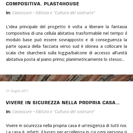
COMPOSITIVA. PLAST4HOUSE
In:
Casesicure
•
Edilizia e "Cultura del costruire"
L’idea principale del progetto è volta a liberare la fantasia
compositiva di una cellula abitativa trasformabile nel tempo: il
modulo base può essere sovrapposto e di conseguenza la
parte opaca della facciata verso sud è idonea a collocare la
scala che sbarcherà sulla loggia/balcone di accesso all’unità
abitativa posta al piano primo; planimetricamente lo stesso...
21 Giugno 2011
VIVERE IN SICUREZZA NELLA PROPRIA CASA…
In:
Casesicure
•
Edilizia e "Cultura del costruire"
Vivere in sicurezza nella propria casa è un’esigenza di tutti noi.
La casa è, infatti, il luogo per eccellenza in cui ogni persona si