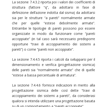
La sezione 7.4.3.2 riporta poi i valori dei coefficienti di
struttura (fattore “q”, da adottarsi in fase di
definizione dell’azione indotta dal sisma) da adottarsi
sia per le strutture “a pareti” normalmente armate
che per quelle “estese debolmente armate”.
Entrambe le tipologie di pareti possono poi essere
organizzate in modo da funzionare come “pareti
accoppiate” (in tal caso sarà necessario predisporre
opportune “travi di accoppiamento dei sistemi a
pareti”) o come “pareti non accoppiate”.
La sezione 7.4.4.5 riporta i calcoli da svilupparsi per il
dimensionamento e verifica (progettazione sismica)
delle pareti sia “normalmente armate” che di quelle
“estese a bassa percentuale di armatura”.
La sezione 7.4.4.6 fornisce indicazioni in merito alla
progettazione sismica delle così dette “travi di
accoppiamento dei sistemi a pareti”, da considerasi
qualora si intenda utilizzare una progettazione basata
su di un comportamento a “pareti accoppiate”.