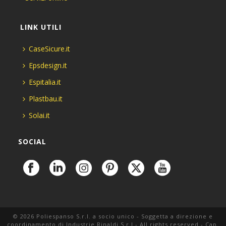
LINK UTILI
CaseSicure.it
Epsdesign.it
Espitalia.it
Plastbau.it
Solai.it
SOCIAL
© 2026 Poliespanso S.r.l. a socio unico - Soggetta a direzione e
coordinamento di Industrie Rinaldi S.r.l.- All rights reserved - Cap.