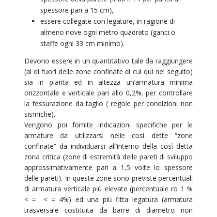
spessore pari a 15 cm),
essere collegate con legature, in ragione di
almeno nove ogni metro quadrato (ganci o
staffe ogni 33 cm minimo).
Devono essere in un quantitativo tale da raggiungere
(al di fuori delle zone confinate di cui qui nel seguito)
sia in pianta ed in altezza un’armatura minima
orizzontale e verticale pari allo 0,2%, per controllare
la fessurazione da taglio ( regole per condizioni non
sismiche).
Vengono poi fornite indicazioni specifiche per le
armature da utilizzarsi nelle così dette “zone
confinate” da individuarsi all’interno della così detta
zona critica (zone di estremità delle pareti di sviluppo
approssimativamente pari a 1,5 volte lo spessore
delle pareti). In queste zone sono previste percentuali
di armatura verticale più elevate (percentuale ro 1 %
< = < = 4%) ed una più fitta legatura (armatura
trasversale costituita da barre di diametro non