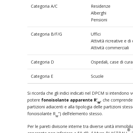
Categoria A/C
Residenze
Alberghi
Pensioni
Categoria B/F/G
Uffici
Attività ricreative e di
Attività commerciali
Categoria D
Ospedali, case di cura
Categoria E
Scuole
Si ricorda che gli indici indicati nel DPCM si intendono ve
potere
fonoisolante apparente R’
, che comprende 
w
partizioni adiacenti e alla tipologia delle partizioni ste
fonoisolante R
“) dell’elemento stesso.
w
Per le pareti divisorie interne tra diverse unità immobi
®