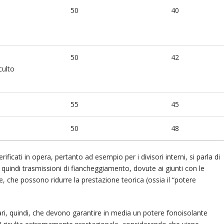
50
40
50
42
 culto
55
45
50
48
rificati in opera, pertanto ad esempio per i divisori interni, si parla di
quindi trasmissioni di fiancheggiamento, dovute ai giunti con le
sse, che possono ridurre la prestazione teorica (ossia il “potere
liari, quindi, che devono garantire in media un potere fonoisolante