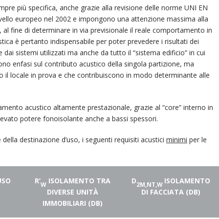
mpre più specifica, anche grazie alla revisione delle norme UNI EN
a livello europeo nel 2002 e impongono una attenzione massima alla
o, al fine di determinare in via previsionale il reale comportamento in
ica è pertanto indispensabile per poter prevedere i risultati dei
dai sistemi utilizzati ma anche da tutto il “sistema edificio” in cui
o enfasi sul contributo acustico della singola partizione, ma
ano il locale in prova e che contribuiscono in modo determinante alle
ento acustico altamente prestazionale, grazie al “core” interno in
elevato potere fonoisolante anche a bassi spessori.
 della destinazione d’uso, i seguenti requisiti acustici
minimi
per le
USO
R’
ISOLAMENTO TRA
D
ISOLAMENTO
W
2M,NT,W
DIVERSE UNITÀ
DI FACCIATA (DB)
IMMOBILIARI (DB)