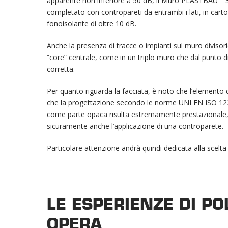
apparente non inferiore a 50 dB, il Muro PLASTBAU
3
completato con contropareti da entrambi i lati, in car
fonoisolante di oltre 10 dB.
Anche la presenza di tracce o impianti sul muro divisori
“core” centrale, come in un triplo muro che dal punto d
corretta.
Per quanto riguarda la facciata, è noto che l’elemento
che la progettazione secondo le norme UNI EN ISO 12
come parte opaca risulta estremamente prestazionale, 
sicuramente anche l’applicazione di una controparete.
Particolare attenzione andrà quindi dedicata alla scelta 
LE ESPERIENZE DI P
OPERA