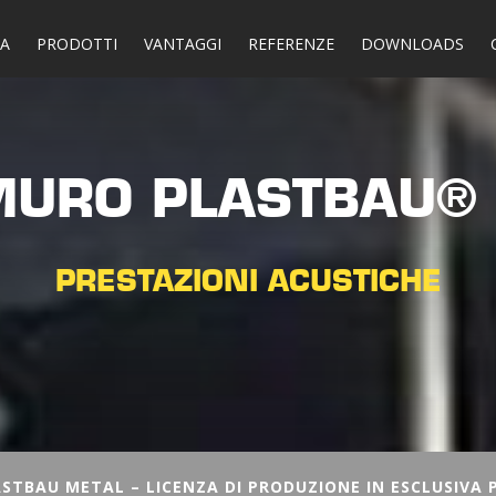
DA
PRODOTTI
VANTAGGI
REFERENZE
DOWNLOADS
URO PLASTBAU®
PRESTAZIONI ACUSTICHE
STBAU METAL – LICENZA DI PRODUZIONE IN ESCLUSIVA P