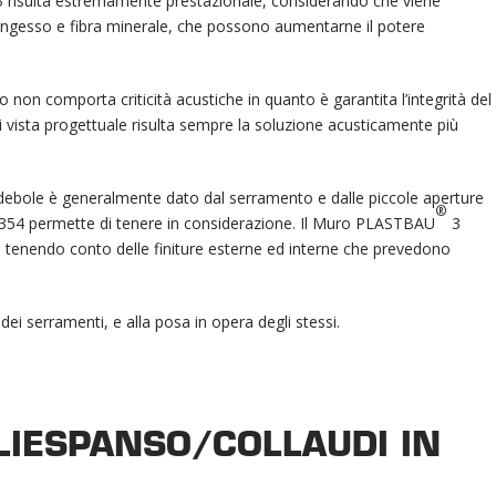
 risulta estremamente prestazionale, considerando che viene
tongesso e fibra minerale, che possono aumentarne il potere
o non comporta criticità acustiche in quanto è garantita l’integrità del
i vista progettuale risulta sempre la soluzione acusticamente più
 debole è generalmente dato dal serramento e dalle piccole aperture
®
354 permette di tenere in considerazione. Il Muro PLASTBAU
3
tenendo conto delle finiture esterne ed interne che prevedono
dei serramenti, e alla posa in opera degli stessi.
OLIESPANSO/COLLAUDI IN