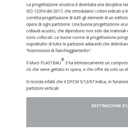
La progettazione acustica è diventata una disciplina se
ISO 12354 del 2017, che rimodulano i criteri indicati 
corretta progettazione di tutti gli elementi di un edifici
opera di ogni partizione. Una buona progettazione acust
collaudi acustici, che dipendono non solo dai materiali e 
sono collocati. Le nuove norme di progettazione pongon
soprattutto di tutte le partizioni adiacenti che delimit
“trasmissioni di fiancheggiamento”.
®
Il Muro PLASTBAU
3 ha intrinsecamente un comportam
cls che viene gettato in opera, e che offre da solo un 
Si ricorda infatti che il DPCM 5/12/97 indica, in funzione
partizioni verticali:
DESTINAZIONE D’